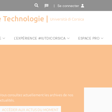
| Se connecter
de Technologie |
Università di Corsica
E
L'EXPÉRIENCE #IUTDICORSICA
ESPACE PRO
Vous consultez actuellement les archives de nos
actualités.
ACCÉDER AUX ACTUS DU MOMENT