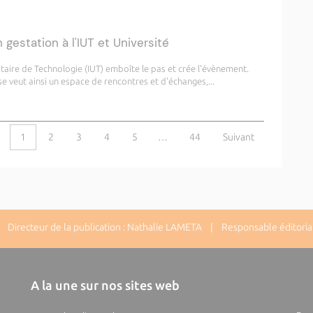
gestation à l'IUT et Université
rsitaire de Technologie (IUT) emboîte le pas et crée l'évènement.
 veut ainsi un espace de rencontres et d'échanges,...
1
2
3
4
5
…
44
Suivant
Directeur de la publication : Nathalie LAMETA | Responsable éditorial
A la une sur nos sites web