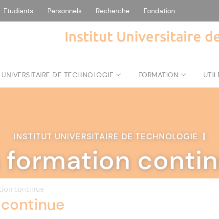
Etudiants
Personnels
Recherche
Fondation
Institut Universitaire 
 UNIVERSITAIRE DE TECHNOLOGIE
FORMATION
UTIL
INSTITUT UNIVERSITAIRE DE TECHNOLOGIE
|
 formation conti
tion continue
 continue