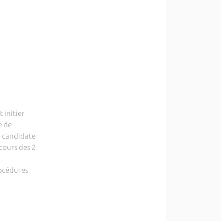
 initier
e de
e candidate
cours des 2
rocédures