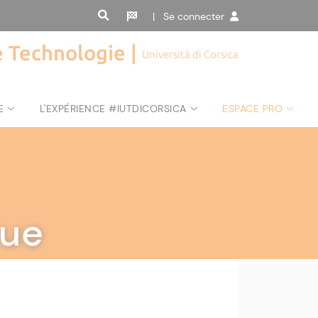
| Se connecter
de Technologie |
Università di Corsica
E
L'EXPÉRIENCE #IUTDICORSICA
ESPACE PRO
nue