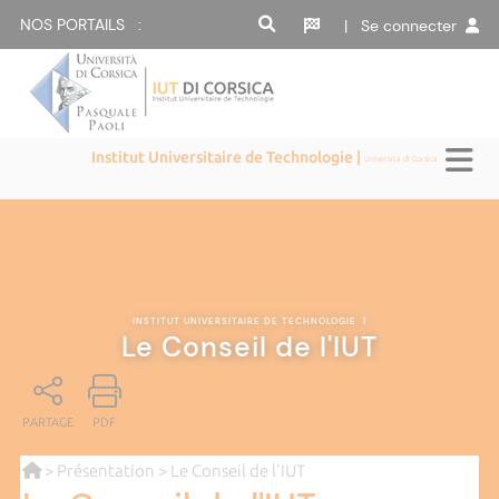
NOS PORTAILS :
| Se connecter
Institut Universitaire de Technologie |
Università di Corsica
INSTITUT UNIVERSITAIRE DE TECHNOLOGIE
|
Le Conseil de l'IUT
PARTAGE
PDF
>
Présentation
> Le Conseil de l'IUT