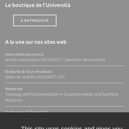
La boutique de l'Università
A BUTTEGUCCIA
A la une sur nos sites web
www.universita.corsica
Année universitaire 2026/2027 - Calendrier des rentrées
Etudiants & futurs étudiants
Dates de rentrée 2026/2027 | IUT
Recherche
Topology and Fractionalisation in Quantum Matter and Synthetic
Platforms
Fundazione di l'Università
Résidence Ange Tomasi "Lagune and Zeste" avec la photographe
Diane Moulenc
This site uses cookies and gives you