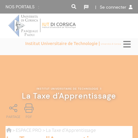
NOS PORTAILS :
| Se connecter
Institut Universitaire de Technologie |
Università di Corsica
INSTITUT UNIVERSITAIRE DE TECHNOLOGIE
|
La Taxe d'Apprentissage
PARTAGE
PDF
>
ESPACE PRO
> La Taxe d'Apprentissage