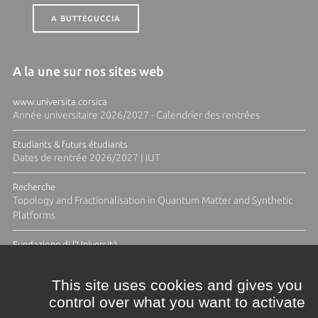
A BUTTEGUCCIA
A la une sur nos sites web
www.universita.corsica
Année universitaire 2026/2027 - Calendrier des rentrées
Etudiants & futurs étudiants
Dates de rentrée 2026/2027 | IUT
Recherche
Topology and Fractionalisation in Quantum Matter and Synthetic
Platforms
Fundazione di l'Università
Résidence Ange Tomasi "Lagune and Zeste" avec la photographe
Diane Moulenc
This site uses cookies and gives you
control over what you want to activate