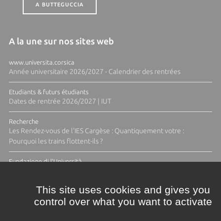
A BUTTEGUCCIA
A la une sur nos sites web
www.universita.corsica
Année universitaire 2026/2027 - Calendrier des rentrées
Etudiants & futurs étudiants
Dates de rentrée 2026/2027 | IUT
Recherche
Les Rendez-vous de l'IES Cargèse : Quantiquement votre :
Pourquoi les trains flottent-ils ?
Fundazione di l'Università
Résidence Ange Tomasi "Lagune and Zeste" avec la photographe
Diane Moulenc
This site uses cookies and gives you
control over what you want to activate
TOUTES LES ACTUS