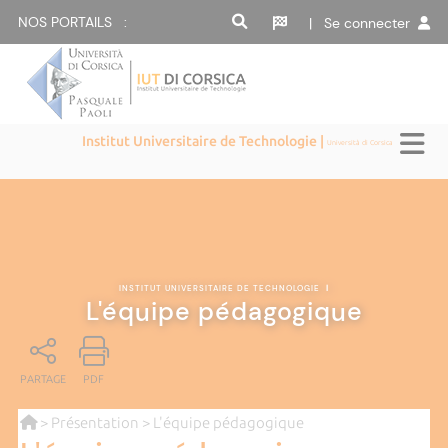
NOS PORTAILS :
| Se connecter
Institut Universitaire de Technologie |
Università di Corsica
INSTITUT UNIVERSITAIRE DE TECHNOLOGIE
|
L'équipe pédagogique
PARTAGE
PDF
>
Présentation
> L'équipe pédagogique