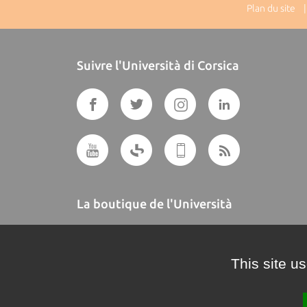
Plan du site
| 
Suivre l'Università di Corsica
La boutique de l'Università
A BUTTEGUCCIA
This site u