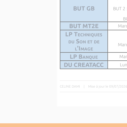
BUT GB
BUT 2 
B
BUT MT2E
Mard
LP Techniques
du Son et de
Mard
l’Image
LP Banque
Mar
DU CREATACC
Lun
CELINE DAMI
|
Mise à jour le 09/07/202