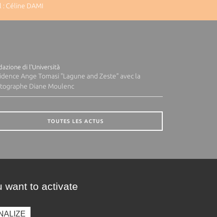
 : Céline DAMI
azione di l'Università
idence Ange Tomasi "Lagune and Zeste" avec la
tographe Diane Moulenc
TOUTES LES ACTUS
 want to activate
NALIZE