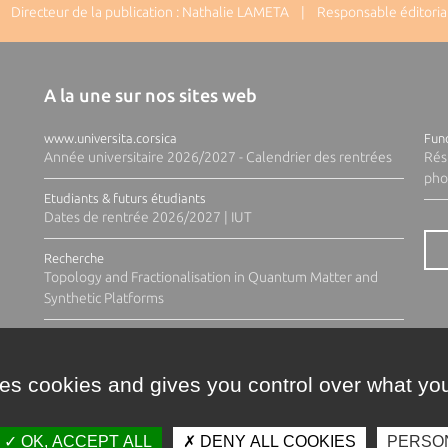
Directeur de la publication : Nathalie LAMETA | Responsable éditorial
A la une sur nos sites web
www.universita.corsica
Fund
Année universitaire 2026/2027 - Calendrier des rentrées
Rés
pho
Etudiants & futurs étudiants
Dates de rentrée 2026/2027 | IUT
Recherche
Topology and Fractionalisation in Quantum Matter and
Synthetic Platforms
ses cookies and gives you control over what you
OK, ACCEPT ALL
DENY ALL COOKIES
PERSO