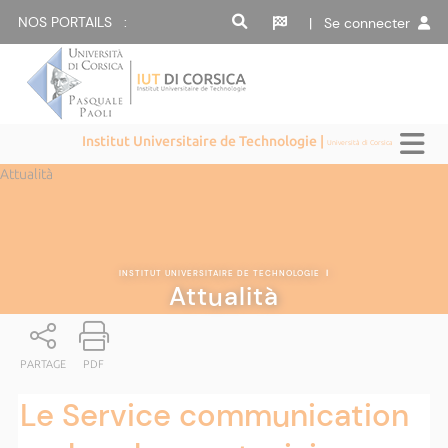
NOS PORTAILS :
| Se connecter
Institut Universitaire de Technologie |
Università di Corsica
Attualità
INSTITUT UNIVERSITAIRE DE TECHNOLOGIE
|
Attualità
PARTAGE
PDF
Le Service communication