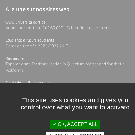
A la une sur nos sites web
www.universita.corsica
Année universitaire 2026/2027 - Calendrier des rentrées
Etudiants & futurs étudiants
Dates de rentrée 2026/2027 | IUT
Recherche
Topology and Fractionalisation in Quantum Matter and Synthetic
Platforms
Fundazione di l'Università
Résidence Ange Tomasi "Lagune and Zeste" avec la photographe
Diane Moulenc
This site uses cookies and gives you
control over what you want to activate
TOUTES LES ACTUS
OK, ACCEPT ALL