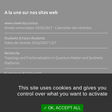
A la une sur nos sites web
www.universita.corsica
Année universitaire 2026/2027 - Calendrier des rentrées
Etudiants & futurs étudiants
Dates de rentrée 2026/2027 | IUT
Recherche
Topology and Fractionalisation in Quantum Matter and Synthetic
Platforms
Fundazione di l'Università
Résidence Ange Tomasi "Lagune and Zeste" avec la photographe
Diane Moulenc
This site uses cookies and gives you
control over what you want to activate
TOUTES LES ACTUS
OK, ACCEPT ALL