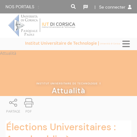
NOS PORTAILS :
| Se connecter
Institut Universitaire de Technologie |
Università di Corsica
Attualità
INSTITUT UNIVERSITAIRE DE TECHNOLOGIE
|
Attualità
PARTAGE
PDF
Élections Universitaires :