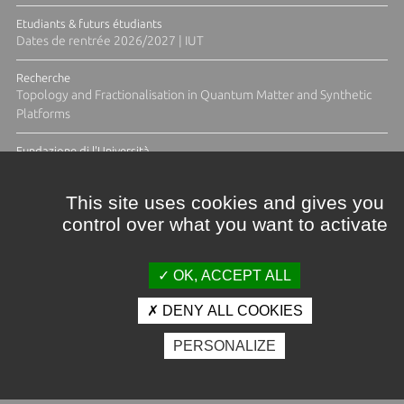
Etudiants & futurs étudiants
Dates de rentrée 2026/2027 | IUT
Recherche
Topology and Fractionalisation in Quantum Matter and Synthetic
Platforms
Fundazione di l'Università
Résidence Ange Tomasi "Lagune and Zeste" avec la photographe
Diane Moulenc
This site uses cookies and gives you
control over what you want to activate
TOUTES LES ACTUS
OK, ACCEPT ALL
DENY ALL COOKIES
Crédits et mentions légales
PERSONALIZE
Contacts
Plan d'accès
Espace presse
Photothèque
Recrutement
Marchés publics