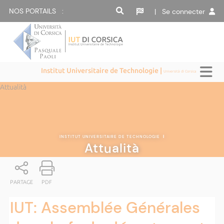
NOS PORTAILS :
| Se connecter
Institut Universitaire de Technologie |
Università di Corsica
Attualità
INSTITUT UNIVERSITAIRE DE TECHNOLOGIE
|
Attualità
PARTAGE
PDF
IUT: Assemblée Générales