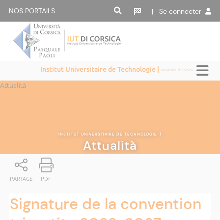
NOS PORTAILS :
| Se connecter
Institut Universitaire de Technologie |
Università di Corsica
Attualità
INSTITUT UNIVERSITAIRE DE TECHNOLOGIE
|
Attualità
PARTAGE
PDF
Signature de la convention