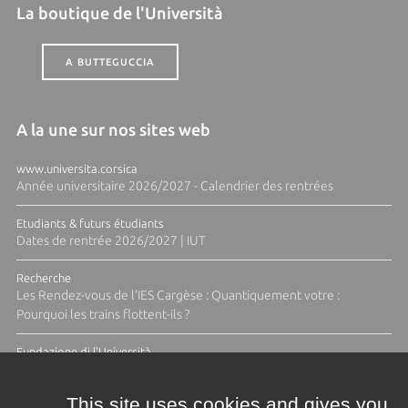
La boutique de l'Università
A BUTTEGUCCIA
A la une sur nos sites web
www.universita.corsica
Année universitaire 2026/2027 - Calendrier des rentrées
Etudiants & futurs étudiants
Dates de rentrée 2026/2027 | IUT
Recherche
Les Rendez-vous de l'IES Cargèse : Quantiquement votre :
Pourquoi les trains flottent-ils ?
Fundazione di l'Università
Résidence Ange Tomasi "Lagune and Zeste" avec la photographe
Diane Moulenc
This site uses cookies and gives you