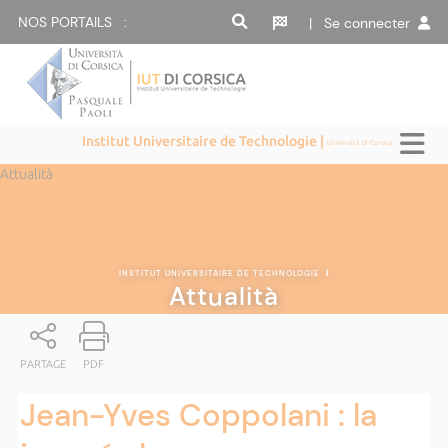
NOS PORTAILS :
| Se connecter
Institut Universitaire de Technologie |
Università di Corsica
Attualità
INSTITUT UNIVERSITAIRE DE TECHNOLOGIE
|
Attualità
PARTAGE
PDF
Jean-Yves Coppolani : la