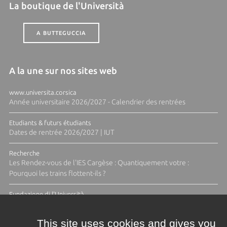
La boutique de l'Università
A BUTTEGUCCIA
A la une sur nos sites web
www.universita.corsica
Année universitaire 2026/2027 - Calendrier des rentrées
Etudiants & futurs étudiants
Dates de rentrée 2026/2027 | IUT
Recherche
Les Rendez-vous de l'IES Cargèse : Quantiquement votre :
Pourquoi les trains flottent-ils ?
Fundazione di l'Università
Résidence Ange Tomasi "Lagune and Zeste" avec la photographe
Diane Moulenc
This site uses cookies and gives you