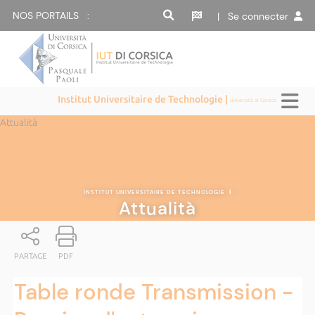
NOS PORTAILS :
| Se connecter
Institut Universitaire de Technologie |
Università di Corsica
Attualità
INSTITUT UNIVERSITAIRE DE TECHNOLOGIE
|
Attualità
PARTAGE
PDF
Table ronde Transmission -