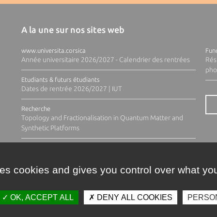
A la une sur nos sites web
www.universita.corsica
Fund
Année universitaire 2026/2027 - Calendrier des rentrées
Rés
pho
Etudiants & futurs étudiants
Dates de rentrée 2026/2027 | IUT
Recherche
Topology and Fractionalisation in Quantum Matter and
Synthetic Platforms
ses cookies and gives you control over what you
OK, ACCEPT ALL
DENY ALL COOKIES
PERSO
Contacts
Plan d'accès
Espace 