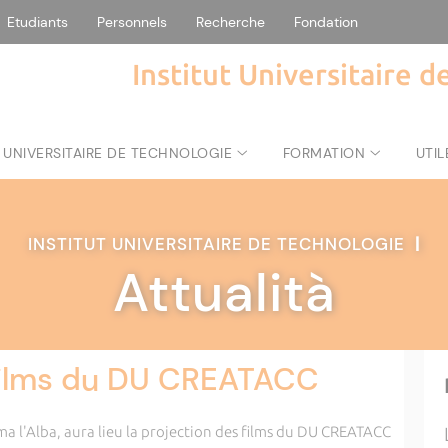
Etudiants
Personnels
Recherche
Fondation
Institut Universitaire 
 UNIVERSITAIRE DE TECHNOLOGIE
FORMATION
UTIL
INSTITUT UNIVERSITAIRE DE TECHNOLOGIE
|
Attualità
 films du DU CREATACC
a l'Alba, aura lieu la projection des films du DU CREATACC