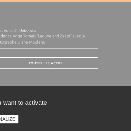
azione di l'Università
idence Ange Tomasi "Lagune and Zeste" avec la
tographe Diane Moulenc
TOUTES LES ACTUS
 want to activate
NALIZE
presse
Photothèque
Recrutement
Marchés publics