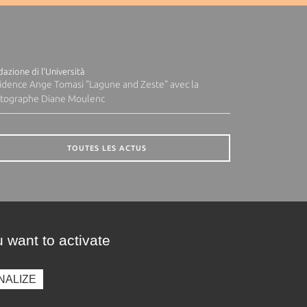
azione di l'Università
idence Ange Tomasi "Lagune and Zeste" avec la
tographe Diane Moulenc
TOUTES LES ACTUS
 want to activate
NALIZE
presse
Photothèque
Recrutement
Marchés publics