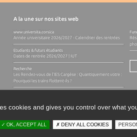
A la une sur nos sites web
www.universita.corsica
Fund
Année universitaire 2026/2027 - Calendrier des rentrées
Rés
pho
Etudiants & futurs étudiants
Dates de rentrée 2026/2027 | IUT
Recherche
Les Rendez-vous de l'IES Cargèse : Quantiquement votre :
Pourquoi les trains flottent-ils ?
ses cookies and gives you control over what you
OK, ACCEPT ALL
DENY ALL COOKIES
PERSO
Contacts
Plan d'accès
Espace 