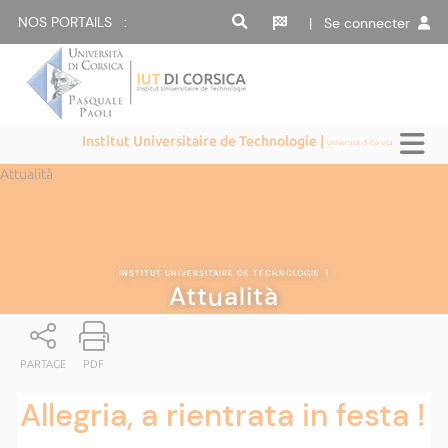
NOS PORTAILS :
| Se connecter
Institut Universitaire de Technologie |
Università di Corsica
Attualità
INSTITUT UNIVERSITAIRE DE TECHNOLOGIE
|
Attualità
PARTAGE
PDF
Allegria, a rientrata in festa !