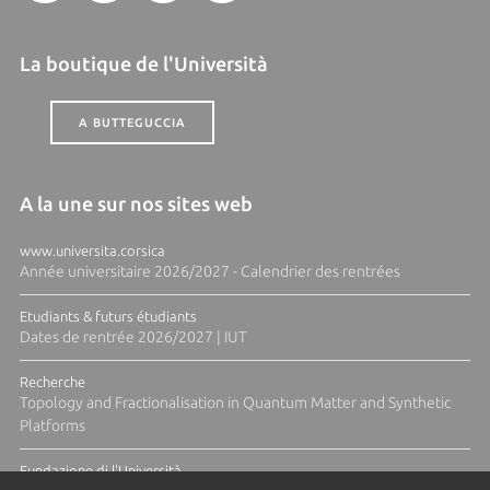
La boutique de l'Università
A BUTTEGUCCIA
A la une sur nos sites web
www.universita.corsica
Année universitaire 2026/2027 - Calendrier des rentrées
Etudiants & futurs étudiants
Dates de rentrée 2026/2027 | IUT
Recherche
Topology and Fractionalisation in Quantum Matter and Synthetic
Platforms
Fundazione di l'Università