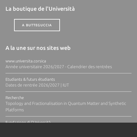
La boutique de l'Università
A BUTTEGUCCIA
A la une sur nos sites web
www.universita.corsica
Année universitaire 2026/2027 - Calendrier des rentrées
Etudiants & futurs étudiants
Dates de rentrée 2026/2027 | IUT
Recherche
Topology and Fractionalisation in Quantum Matter and Synthetic
Platforms
Fundazione di l'Università
Résidence Ange Tomasi "Lagune and Zeste" avec la photographe
Diane Moulenc