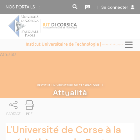
NOS PORTAILS :
| Se connecter
Institut Universitaire de Technologie |
Università di Corsica
Attualità
INSTITUT UNIVERSITAIRE DE TECHNOLOGIE
|
Attualità
PARTAGE
PDF
L'Université de Corse à la