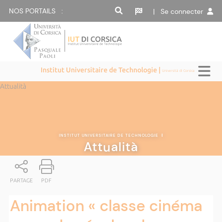
NOS PORTAILS :
| Se connecter
Institut Universitaire de Technologie |
Università di Corsica
Attualità
INSTITUT UNIVERSITAIRE DE TECHNOLOGIE
|
Attualità
PARTAGE
PDF
Animation « classe cinéma