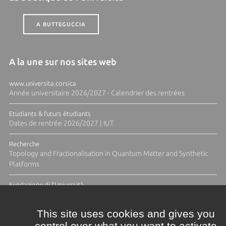
A BUTTEGUCCIA
A la une sur nos sites web
www.universita.corsica
Année universitaire 2026/2027 - Calendrier des rentrées
Etudiants & futurs étudiants
Dates de rentrée 2026/2027 | IUT
Recherche
Topology and Fractionalisation in Quantum Matter and Synthetic
Platforms
Fundazione di l'Università
Résidence Ange Tomasi "Lagune and Zeste" avec la photographe
Diane Moulenc
This site uses cookies and gives you
control over what you want to activate