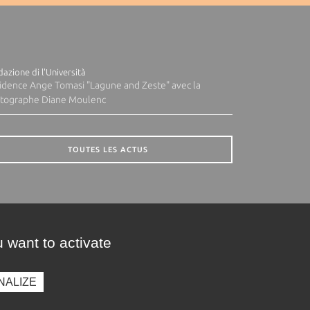
azione di l'Università
idence Ange Tomasi "Lagune and Zeste" avec la
tographe Diane Moulenc
TOUTES LES ACTUS
 want to activate
NALIZE
presse
Photothèque
Recrutement
Marchés publics