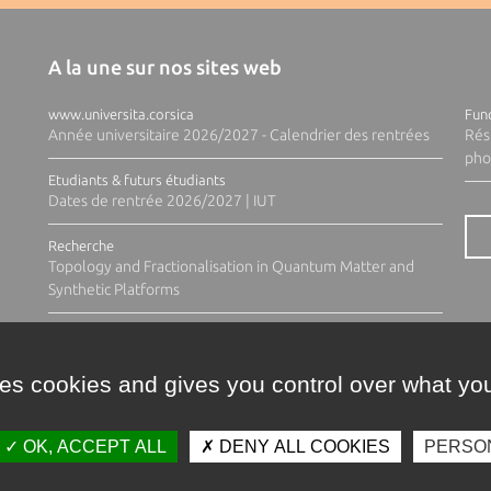
A la une sur nos sites web
www.universita.corsica
Fund
Année universitaire 2026/2027 - Calendrier des rentrées
Rés
pho
Etudiants & futurs étudiants
Dates de rentrée 2026/2027 | IUT
Recherche
Topology and Fractionalisation in Quantum Matter and
Synthetic Platforms
ses cookies and gives you control over what you
OK, ACCEPT ALL
DENY ALL COOKIES
PERSO
Contacts
Plan d'accès
Espace 