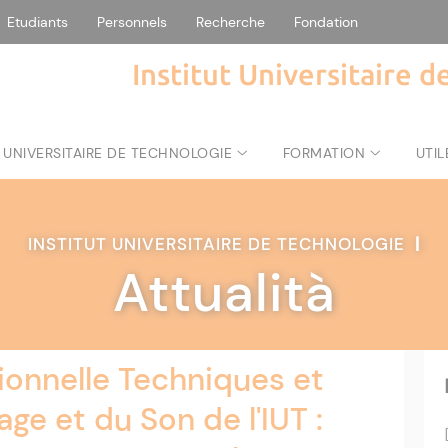
Etudiants
Personnels
Recherche
Fondation
Institut Universitaire 
 UNIVERSITAIRE DE TECHNOLOGIE
FORMATION
UTIL
INSTITUT UNIVERSITAIRE DE TECHNOLOGIE
|
Attualità
ionnelle Techniques et
age et du Son de l'IUT :