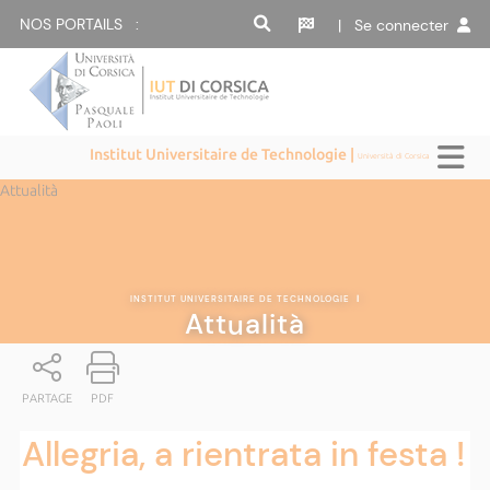
NOS PORTAILS :
| Se connecter
Institut Universitaire de Technologie |
Università di Corsica
Attualità
INSTITUT UNIVERSITAIRE DE TECHNOLOGIE
|
Attualità
PARTAGE
PDF
Allegria, a rientrata in festa !