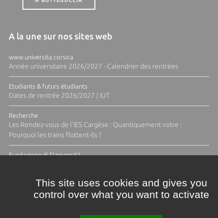
A BUTTEGUCCIA
A la une sur nos sites web
www.universita.corsica
Année universitaire 2026/2027 - Calendrier des rentrées
Etudiants & futurs étudiants
Dates de rentrée 2026/2027 | IUT
Recherche
Les Rendez-vous de l'IES Cargèse : Quantiquement votre :
Pourquoi les trains flottent-ils ?
Fundazione di l'Università
Résidence Ange Tomasi "Lagune and Zeste" avec la photographe
Diane Moulenc
This site uses cookies and gives you
control over what you want to activate
TOUTES LES ACTUS