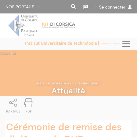
NOS PORTAILS :
| Se connecter
Institut Universitaire de Technologie |
Università di Corsica
Attualità
INSTITUT UNIVERSITAIRE DE TECHNOLOGIE
|
Attualità
PARTAGE
PDF
Cérémonie de remise des