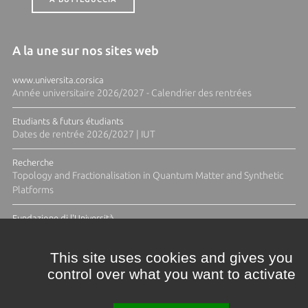
A la une sur nos sites web
www.universita.corsica
Année universitaire 2026/2027 - Calendrier des rentrées
Etudiants & futurs étudiants
Dates de rentrée 2026/2027 | IUT
Recherche
Topology and Fractionalisation in Quantum Matter and Synthetic
Platforms
Fundazione di l'Università
Résidence Ange Tomasi "Lagune and Zeste" avec la photographe
Diane Moulenc
This site uses cookies and gives you
control over what you want to activate
TOUTES LES ACTUS