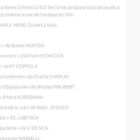
e en Cinéma à l’IUT de Corse, propose tous les jeudis à
 cinéma suivie de l’analyse du film.
H45 à 16H30. Ouvert à tous.
st » de Buster KEATON
 innocent » d’Alfred HITCHCOCK
a » de FF COPPOLA
ps modernes » de Charlie CHAPLIN
ns d’Espigoule » de Nicolas PHILIBERT
n » d’Akira KUROSAWA
rince de la rue » de Nabil. AYOUCH
o be » d’E. LUBITSCH
cyclette » de V. DE SICA
e Vincente MINNELLI.