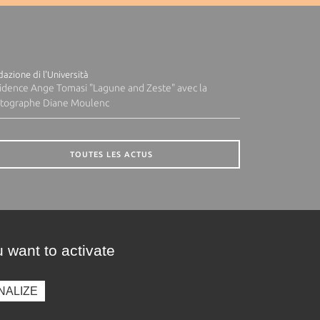
azione di l'Università
idence Ange Tomasi "Lagune and Zeste" avec la
tographe Diane Moulenc
TOUTES LES ACTUS
 want to activate
NALIZE
presse
Photothèque
Recrutement
Marchés publics