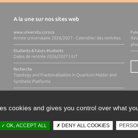
A la une sur nos sites web
www.universita.corsica
Fund
Année universitaire 2026/2027 - Calendrier des rentrées
Rés
pho
Etudiants & futurs étudiants
Dates de rentrée 2026/2027 | IUT
Recherche
Topology and Fractionalisation in Quantum Matter and
Synthetic Platforms
ses cookies and gives you control over what you
OK, ACCEPT ALL
DENY ALL COOKIES
PERSO
Contacts
Plan d'accès
Espace 