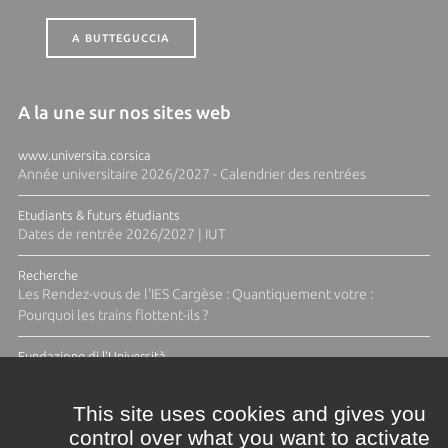
A BUTTEGUCCIA
A la une sur nos sites web
www.universita.corsica
Année universitaire 2026/2027 - Calendrier des rentrées
Etudiants & futurs étudiants
Dates de rentrée 2026/2027 | IUT
Recherche
Les Rendez-vous de l'IES Cargèse : Quantiquement votre :
Pourquoi les trains flottent-ils ?
Fundazione di l'Università
Résidence Ange Tomasi "Lagune and Zeste" avec la photographe
Diane Moulenc
This site uses cookies and gives you
control over what you want to activate