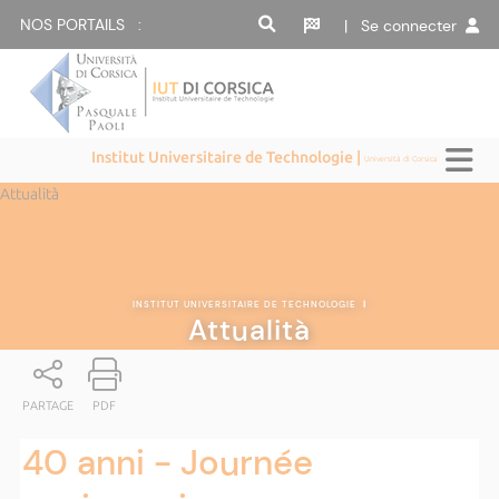
NOS PORTAILS :
| Se connecter
Institut Universitaire de Technologie |
Università di Corsica
Attualità
INSTITUT UNIVERSITAIRE DE TECHNOLOGIE
|
Attualità
PARTAGE
PDF
40 anni - Journée