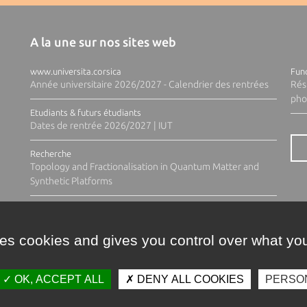
A la une sur nos sites web
www.universita.corsica
Fund
Année universitaire 2026/2027 - Calendrier des rentrées
Rés
pho
Etudiants & futurs étudiants
Dates de rentrée 2026/2027 | IUT
Recherche
Topology and Fractionalisation in Quantum Matter and
Synthetic Platforms
ses cookies and gives you control over what you
OK, ACCEPT ALL
DENY ALL COOKIES
PERSO
Contacts
Plan d'accès
Espace 