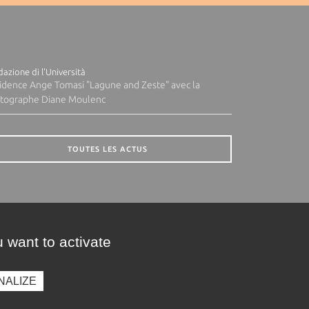
azione di l'Università
idence Ange Tomasi "Lagune and Zeste" avec la
tographe Diane Moulenc
TOUTES LES ACTUS
 want to activate
NALIZE
presse
Photothèque
Recrutement
Marchés publics