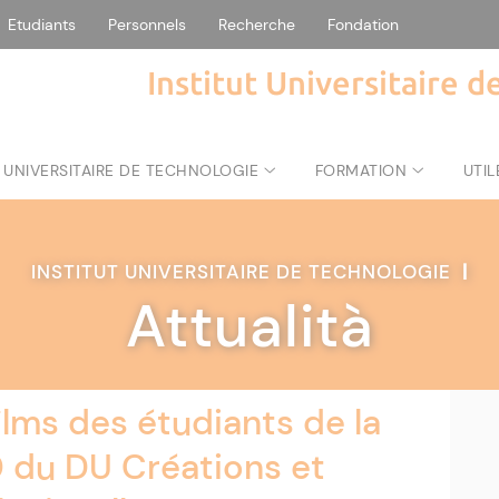
Etudiants
Personnels
Recherche
Fondation
Institut Universitaire 
 UNIVERSITAIRE DE TECHNOLOGIE
FORMATION
UTIL
INSTITUT UNIVERSITAIRE DE TECHNOLOGIE
|
Attualità
ilms des étudiants de la
 du DU Créations et