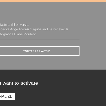
azione di l'Università
idence Ange Tomasi "Lagune and Zeste" avec la
tographe Diane Moulenc
TOUTES LES ACTUS
 want to activate
NALIZE
presse
Photothèque
Recrutement
Marchés publics