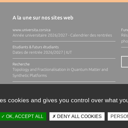
A la une sur nos sites web
www.universita.corsica
Fund
Année universitaire 2026/2027 - Calendrier des rentrées
Rés
pho
Etudiants & futurs étudiants
Dates de rentrée 2026/2027 | IUT
Recherche
Topology and Fractionalisation in Quantum Matter and
Synthetic Platforms
ses cookies and gives you control over what you
OK, ACCEPT ALL
DENY ALL COOKIES
PERSO
Contacts
Plan d'accès
Espace 