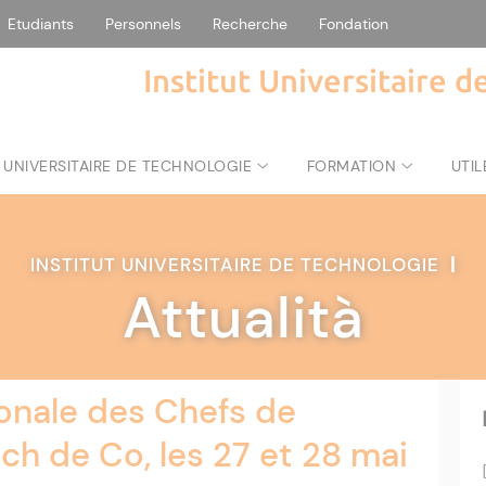
Etudiants
Personnels
Recherche
Fondation
Institut Universitaire 
 UNIVERSITAIRE DE TECHNOLOGIE
FORMATION
UTIL
INSTITUT UNIVERSITAIRE DE TECHNOLOGIE
|
Attualità
onale des Chefs de
h de Co, les 27 et 28 mai