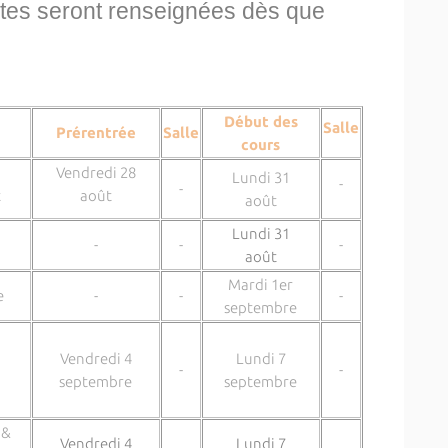
es seront renseignées dès que
Début des
Salle
Prérentrée
Salle
cours
Vendredi 28
Lundi 31
-
-
t
août
août
Lundi 31
-
-
-
août
Mardi 1er
e
-
-
-
septembre
Vendredi 4
Lundi 7
-
-
septembre
septembre
 &
Vendredi 4
Lundi 7