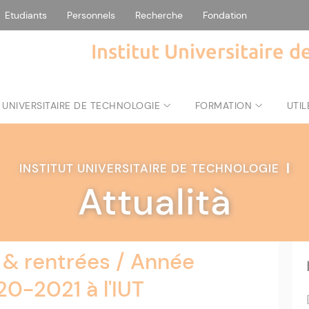
Etudiants
Personnels
Recherche
Fondation
Institut Universitaire 
 UNIVERSITAIRE DE TECHNOLOGIE
FORMATION
UTIL
INSTITUT UNIVERSITAIRE DE TECHNOLOGIE
|
Attualità
 & rentrées / Année
20-2021 à l'IUT