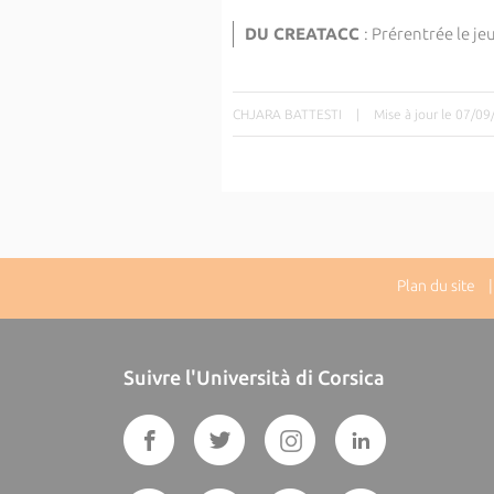
DU CREATACC
: Prérentrée le j
CHJARA BATTESTI
|
Mise à jour le 07/0
Plan du site
| 
Suivre l'Università di Corsica