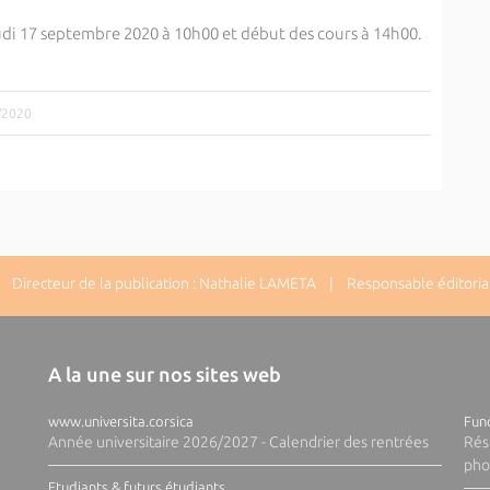
eudi 17 septembre 2020 à 10h00 et début des cours à 14h00.
9/2020
Directeur de la publication : Nathalie LAMETA | Responsable éditorial
A la une sur nos sites web
www.universita.corsica
Fund
Année universitaire 2026/2027 - Calendrier des rentrées
Rés
pho
Etudiants & futurs étudiants