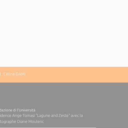
 : Céline DAMI
azione di l'Università
idence Ange Tomasi "Lagune and Zeste" avec la
tographe Diane Moulenc