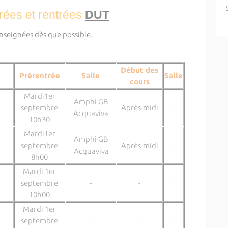
rées et rentrées
DUT
seignées dès que possible.
Début des
Prérentrée
Salle
Salle
cours
Mardi1er
Amphi GB
septembre
Après-midi
-
Acquaviva
10h30
Mardi1er
Amphi GB
septembre
Après-midi
-
Acquaviva
8h00
Mardi 1er
-
septembre
-
-
10h00
Mardi 1er
septembre
-
-
-