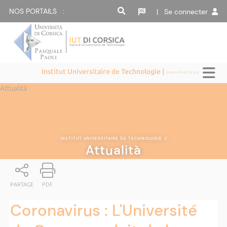
NOS PORTAILS :
| Se connecter
Institut Universitaire de Technologie |
Università di Corsica
Attualità
INSTITUT UNIVERSITAIRE DE TECHNOLOGIE
|
Attualità
PARTAGE
PDF
Coronavirus : L'Université