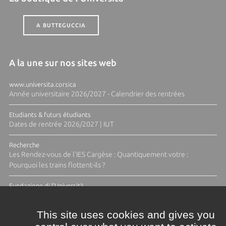
A BUTTEGUCCIA
A la une sur nos sites web
www.universita.corsica
Année universitaire 2026/2027 - Calendrier des rentrées
Etudiants & futurs étudiants
Dates de rentrée 2026/2027 | IUT
Recherche
Les Rendez-vous de l'IES Cargèse : Quantiquement votre :
Pourquoi les trains flottent-ils ?
Fundazione di l'Università
Résidence Ange Tomasi "Lagune and Zeste" avec la photographe
Diane Moulenc
This site uses cookies and gives you