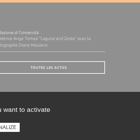
azione di l'Università
idence Ange Tomasi "Lagune and Zeste" avec la
tographe Diane Moulenc
TOUTES LES ACTUS
 want to activate
NALIZE
presse
Photothèque
Recrutement
Marchés publics