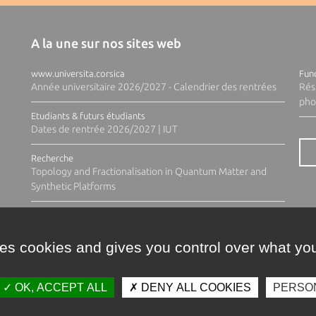
A la une sur nos sites web
www.universita.corsica
Fund
Année universitaire 2026/2027 - Calendrier des rentrées
Rés
pho
Etudiants & futurs étudiants
Dates de rentrée 2026/2027 | IUT
Recherche
Topology and Fractionalisation in Quantum Matter and
Synthetic Platforms
ses cookies and gives you control over what you
OK, ACCEPT ALL
DENY ALL COOKIES
PERSO
Contacts
Plan d'accès
Espace 