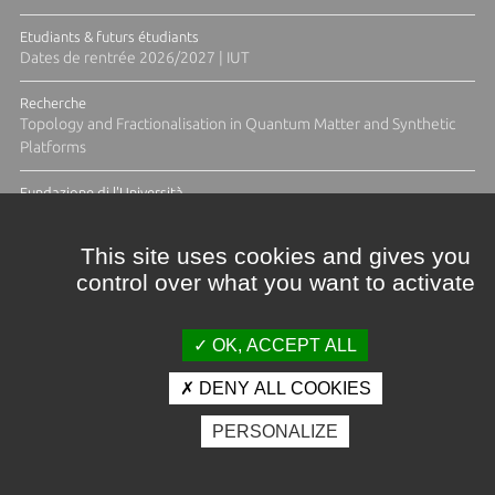
Etudiants & futurs étudiants
Dates de rentrée 2026/2027 | IUT
Recherche
Topology and Fractionalisation in Quantum Matter and Synthetic
Platforms
Fundazione di l'Università
Résidence Ange Tomasi "Lagune and Zeste" avec la photographe
Diane Moulenc
This site uses cookies and gives you
control over what you want to activate
TOUTES LES ACTUS
OK, ACCEPT ALL
DENY ALL COOKIES
Crédits et mentions légales
PERSONALIZE
Contacts
Plan d'accès
Espace presse
Photothèque
Recrutement
Marchés publics