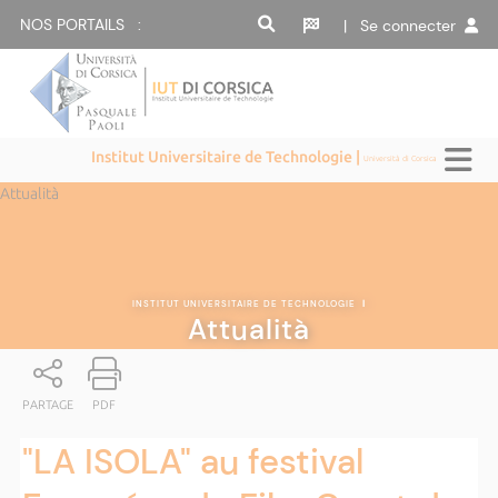
NOS PORTAILS :
| Se connecter
Institut Universitaire de Technologie |
Università di Corsica
Attualità
INSTITUT UNIVERSITAIRE DE TECHNOLOGIE
|
Attualità
PARTAGE
PDF
"LA ISOLA" au festival