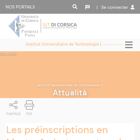
NOS PORTAILS :
| Se connecter
Institut Universitaire de Technologie |
Università di Corsica
Attualità
INSTITUT UNIVERSITAIRE DE TECHNOLOGIE
|
Attualità
PARTAGE
PDF
Les préinscriptions en