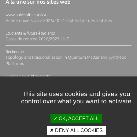
A la une sur nos sites web
www.universita.corsica
Année universitaire 2026/2027 - Calendrier des rentrées
Etudiants & futurs étudiants
Dates de rentrée 2026/2027 | IUT
Recherche
Topology and Fractionalisation in Quantum Matter and Synthetic
Platforms
Fundazione di l'Università
Résidence Ange Tomasi "Lagune and Zeste" avec la photographe
Diane Moulenc
This site uses cookies and gives you
control over what you want to activate
TOUTES LES ACTUS
OK, ACCEPT ALL
DENY ALL COOKIES