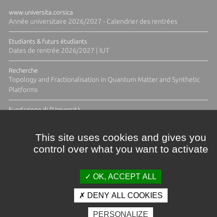
www.universita.corsica
Année universitaire 2026/2027 - Calendrier des rentrées
Etudiants & futurs étudiants
Dates de rentrée 2026/2027 | IUT
Recherche
Topology and Fractionalisation in Quantum Matter and Synthetic
Platforms
Fundazione di l'Università
Résidence Ange Tomasi "Lagune and Zeste" avec la photographe
Diane Moulenc
This site uses cookies and gives you
control over what you want to activate
TOUTES LES ACTUS
OK, ACCEPT ALL
DENY ALL COOKIES
Crédits et mentions légales
PERSONALIZE