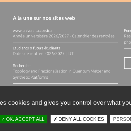
A la une sur nos sites web
www.universita.corsica
Fund
Année universitaire 2026/2027 - Calendrier des rentrées
Rés
pho
Etudiants & futurs étudiants
Dates de rentrée 2026/2027 | IUT
Recherche
Topology and Fractionalisation in Quantum Matter and
Synthetic Platforms
ses cookies and gives you control over what you
OK, ACCEPT ALL
DENY ALL COOKIES
PERSO
Contacts
Plan d'accès
Espace 