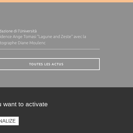
azione di l'Università
idence Ange Tomasi "Lagune and Zeste" avec la
tographe Diane Moulenc
TOUTES LES ACTUS
 want to activate
NALIZE
presse
Photothèque
Recrutement
Marchés publics