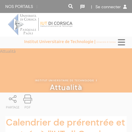
NOS PORTAILS :
| Se connecter
Institut Universitaire de Technologie |
Università di Corsica
Attualità
INSTITUT UNIVERSITAIRE DE TECHNOLOGIE
|
Attualità
PARTAGE
PDF
Calendrier de prérentrée et