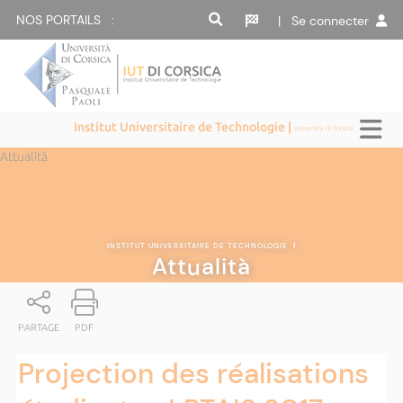
NOS PORTAILS :
| Se connecter
Institut Universitaire de Technologie |
Università di Corsica
Attualità
INSTITUT UNIVERSITAIRE DE TECHNOLOGIE
|
Attualità
PARTAGE
PDF
Projection des réalisations