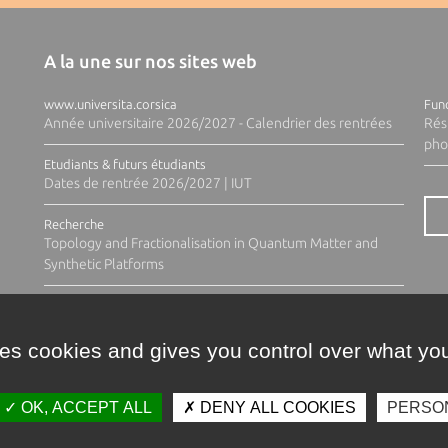
A la une sur nos sites web
www.universita.corsica
Fund
Année universitaire 2026/2027 - Calendrier des rentrées
Rés
pho
Etudiants & futurs étudiants
Dates de rentrée 2026/2027 | IUT
Recherche
Topology and Fractionalisation in Quantum Matter and
Synthetic Platforms
ses cookies and gives you control over what you
OK, ACCEPT ALL
DENY ALL COOKIES
PERSO
Contacts
Plan d'accès
Espace 