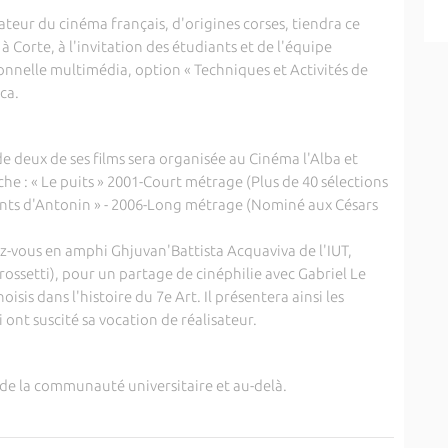
ateur du cinéma français, d'origines corses, tiendra ce
 à Corte, à l'invitation des étudiants et de l'équipe
onnelle multimédia, option « Techniques et Activités de
ica.
e deux de ses films sera organisée au Cinéma l'Alba et
iche : « Le puits » 2001-Court métrage (Plus de 40 sélections
gments d'Antonin » - 2006-Long métrage (Nominé aux Césars
ez-vous en amphi Ghjuvan'Battista Acquaviva de l'IUT,
setti), pour un partage de cinéphilie avec Gabriel Le
oisis dans l'histoire du 7e Art. Il présentera ainsi les
ont suscité sa vocation de réalisateur.
de la communauté universitaire et au-delà.