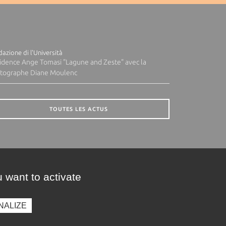
azione di l'Università
idence Ange Tomasi "Lagune and Zeste" avec la
tographe Diane Moulenc
TOUTES LES ACTUS
 want to activate
NALIZE
presse
Photothèque
Recrutement
Marchés publics