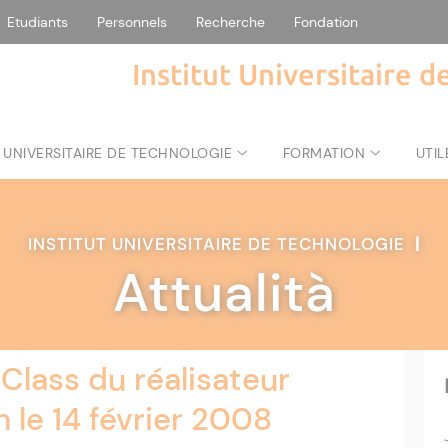
Etudiants
Personnels
Recherche
Fondation
Institut Universitaire 
 UNIVERSITAIRE DE TECHNOLOGIE
FORMATION
UTIL
INSTITUT UNIVERSITAIRE DE TECHNOLOGIE
|
Attualità
Class du réalisateur
 le 14 février 2008