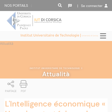
NOS PORTAILS :
| Se connecter
Institut Universitaire de Technologie |
Università di Corsica
Attualità
INSTITUT UNIVERSITAIRE DE TECHNOLOGIE
|
Attualità
PARTAGE
PDF
L'Intelligence économique «