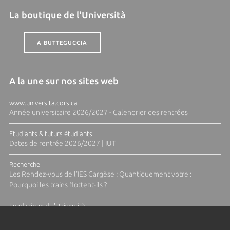
La boutique de l'Università
A BUTTEGUCCIA
A la une sur nos sites web
www.universita.corsica
Année universitaire 2026/2027 - Calendrier des rentrées
Etudiants & futurs étudiants
Dates de rentrée 2026/2027 | IUT
Recherche
Les Rendez-vous de l'IES Cargèse : Quantiquement votre :
Pourquoi les trains flottent-ils ?
Fundazione di l'Università
Résidence Ange Tomasi "Lagune and Zeste" avec la photographe
Diane Moulenc