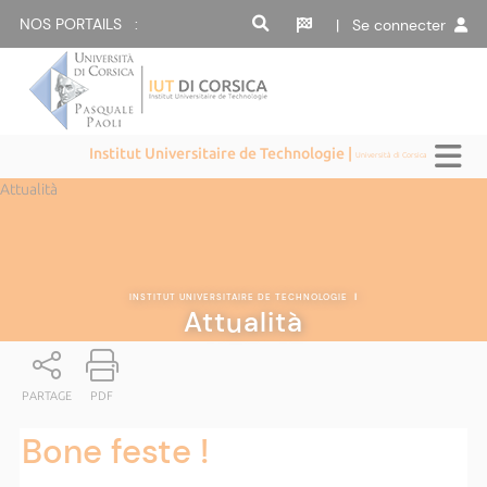
NOS PORTAILS :
| Se connecter
Institut Universitaire de Technologie |
Università di Corsica
Attualità
INSTITUT UNIVERSITAIRE DE TECHNOLOGIE
|
Attualità
PARTAGE
PDF
Bone feste !