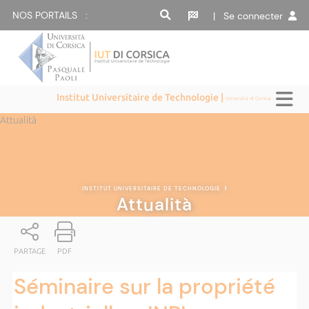
NOS PORTAILS :
| Se connecter
Institut Universitaire de Technologie |
Università di Corsica
Attualità
INSTITUT UNIVERSITAIRE DE TECHNOLOGIE
|
Attualità
PARTAGE
PDF
Séminaire sur la propriété