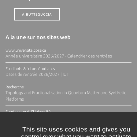
A BUTTEGUCCIA
A la une sur nos sites web
www.universita.corsica
Année universitaire 2026/2027 - Calendrier des rentrées
Etudiants & futurs étudiants
Dates de rentrée 2026/2027 | IUT
Recherche
Topology and Fractionalisation in Quantum Matter and Synthetic
Platforms
Fundazione di l'Università
Résidence Ange Tomasi "Lagune and Zeste" avec la photographe
Diane Moulenc
This site uses cookies and gives you
control over what you want to activate