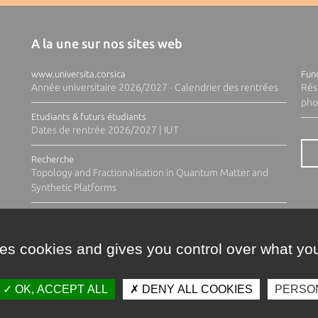
A la une sur nos sites web
www.universita.corsica
Fund
Année universitaire 2026/2027 - Calendrier des rentrées
Rés
pho
Etudiants & futurs étudiants
Dates de rentrée 2026/2027 | IUT
Recherche
Topology and Fractionalisation in Quantum Matter and
Synthetic Platforms
ses cookies and gives you control over what you
OK, ACCEPT ALL
DENY ALL COOKIES
PERSO
Contacts
Plan d'accès
Espace 