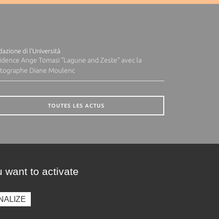
azione di l'Università
idence Ange Tomasi "Lagune and Zeste" avec la
tographe Diane Moulenc
TOUTES LES ACTUS
 want to activate
NALIZE
presse
Photothèque
Recrutement
Marchés publics