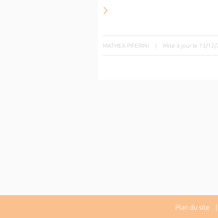
MATHEA PIFERINI
|
Mise à jour le 13/12
Plan du site
| 