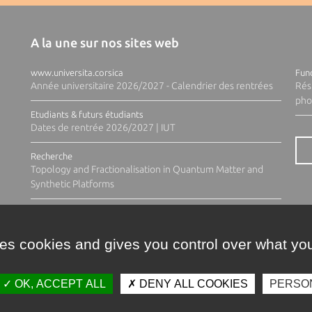
A la une sur nos sites web
www.universita.corsica
Fund
Année universitaire 2026/2027 - Calendrier des rentrées
Rés
pho
Etudiants & futurs étudiants
Dates de rentrée 2026/2027 | IUT
Recherche
Topology and Fractionalisation in Quantum Matter and
Synthetic Platforms
ses cookies and gives you control over what you
OK, ACCEPT ALL
DENY ALL COOKIES
PERSO
Contacts
Plan d'accès
Espace 