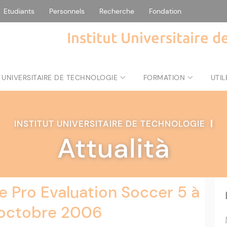
Etudiants
Personnels
Recherche
Fondation
Institut Universitaire 
 UNIVERSITAIRE DE TECHNOLOGIE
FORMATION
UTIL
INSTITUT UNIVERSITAIRE DE TECHNOLOGIE
|
Attualità
e Pro Evaluation Soccer 5 à
 octobre 2006