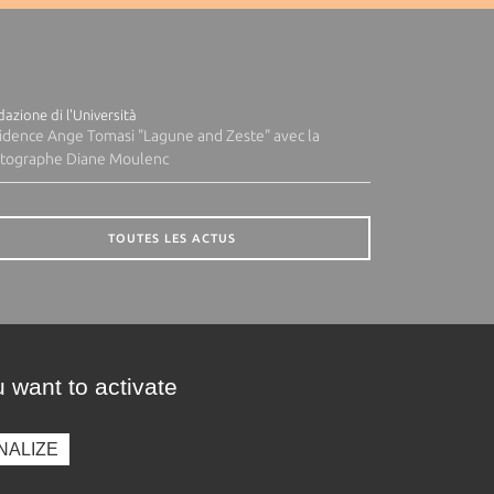
azione di l'Università
idence Ange Tomasi "Lagune and Zeste" avec la
tographe Diane Moulenc
TOUTES LES ACTUS
 want to activate
NALIZE
presse
Photothèque
Recrutement
Marchés publics