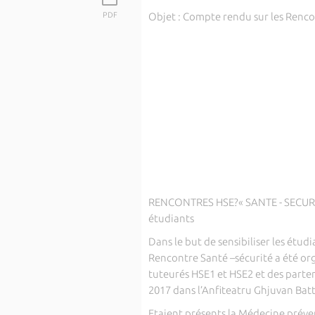
PDF
Objet : Compte rendu sur les Rencont
RENCONTRES HSE?« SANTE - SECURITE»
étudiants
Dans le but de sensibiliser les étudi
Rencontre Santé –sécurité a été orga
tuteurés HSE1 et HSE2 et des parten
2017 dans l’Anfiteatru Ghjuvan Bat
Etaient présents la Médecine préven