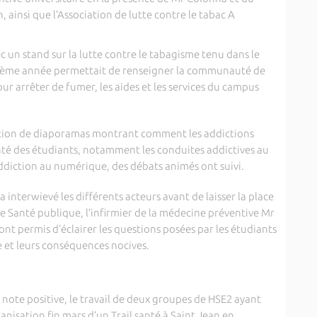
, ainsi que l’Association de lutte contre le tabac A
 un stand sur la lutte contre le tabagisme tenu dans le
 2ème année permettait de renseigner la communauté de
ur arrêter de fumer, les aides et les services du campus
ation de diaporamas montrant comment les addictions
té des étudiants, notamment les conduites addictives au
ddiction au numérique, des débats animés ont suivi.
a interwievé les différents acteurs avant de laisser la place
e Santé publique, l’infirmier de la médecine préventive Mr
nt permis d’éclairer les questions posées par les étudiants
et leurs conséquences nocives.
 note positive, le travail de deux groupes de HSE2 ayant
ganisation fin mars d’un Trail santé à Saint Jean en