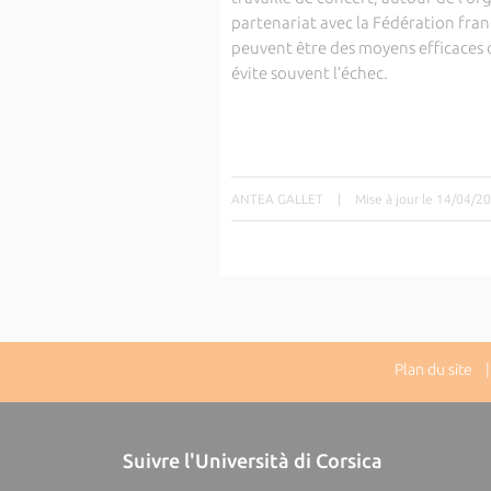
partenariat avec la Fédération fran
peuvent être des moyens efficaces d
évite souvent l’échec.
ANTEA GALLET
|
Mise à jour le 14/04/2
Plan du site
| 
Suivre l'Università di Corsica