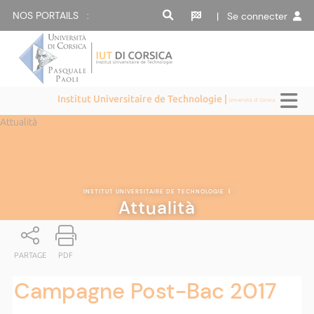
NOS PORTAILS :
| Se connecter
Institut Universitaire de Technologie |
Università di Corsica
Attualità
INSTITUT UNIVERSITAIRE DE TECHNOLOGIE
|
Attualità
PARTAGE
PDF
Campagne Post-Bac 2017