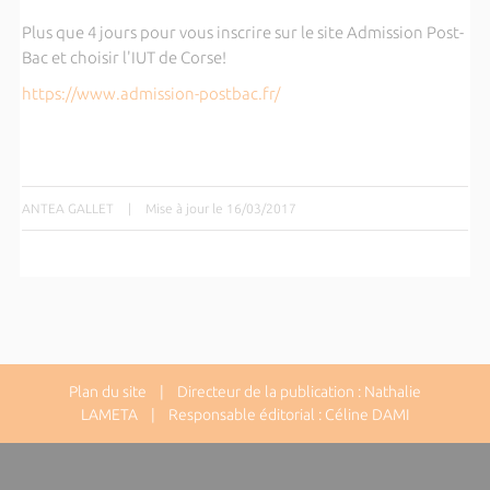
Plus que 4 jours pour vous inscrire sur le site Admission Post-
Bac et choisir l'IUT de Corse!
https://www.admission-postbac.fr/
ANTEA GALLET
|
Mise à jour le 16/03/2017
Plan du site
| Directeur de la publication : Nathalie
LAMETA | Responsable éditorial : Céline DAMI