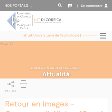
NOS PORTAILS :
| Se connecter
Institut Universitaire de Technologie |
Università di Corsica
Attualità
INSTITUT UNIVERSITAIRE DE TECHNOLOGIE
|
Attualità
PARTAGE
PDF
Retour en images -