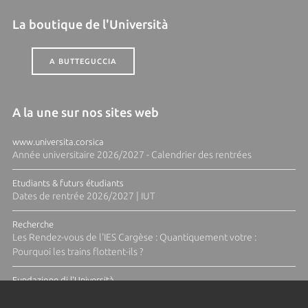
La boutique de l'Università
A BUTTEGUCCIA
A la une sur nos sites web
www.universita.corsica
Année universitaire 2026/2027 - Calendrier des rentrées
Etudiants & futurs étudiants
Dates de rentrée 2026/2027 | IUT
Recherche
Les Rendez-vous de l'IES Cargèse : Quantiquement votre :
Pourquoi les trains flottent-ils ?
Fundazione di l'Università
Résidence Ange Tomasi "Lagune and Zeste" avec la photographe
Diane Moulenc