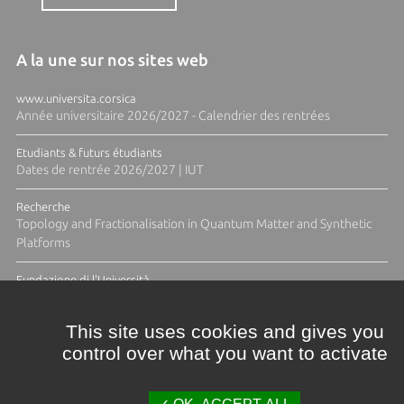
A la une sur nos sites web
www.universita.corsica
Année universitaire 2026/2027 - Calendrier des rentrées
Etudiants & futurs étudiants
Dates de rentrée 2026/2027 | IUT
Recherche
Topology and Fractionalisation in Quantum Matter and Synthetic
Platforms
Fundazione di l'Università
Résidence Ange Tomasi "Lagune and Zeste" avec la photographe
Diane Moulenc
This site uses cookies and gives you
control over what you want to activate
TOUTES LES ACTUS