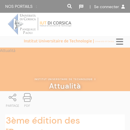
NOS PORTAILS :
| Se connecter
Institut Universitaire de Technologie |
Università di Corsica
Attualità
INSTITUT UNIVERSITAIRE DE TECHNOLOGIE
|
Attualità
PARTAGE
PDF
3ème édition des