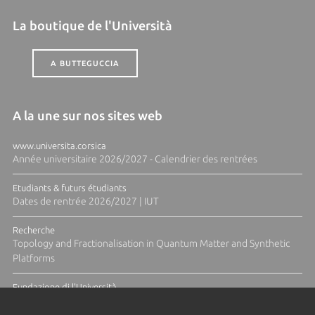
La boutique de l'Università
A BUTTEGUCCIA
A la une sur nos sites web
www.universita.corsica
Année universitaire 2026/2027 - Calendrier des rentrées
Etudiants & futurs étudiants
Dates de rentrée 2026/2027 | IUT
Recherche
Topology and Fractionalisation in Quantum Matter and Synthetic
Platforms
Fundazione di l'Università
Résidence Ange Tomasi "Lagune and Zeste" avec la photographe
Diane Moulenc