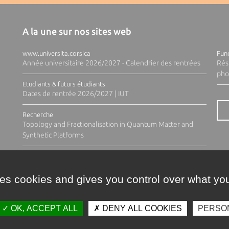
A la une sur nos sites web
www.universita.corsica
Fund
Année universitaire 2026/2027 - Calendrier des rentrées
Rés
pho
Etudiants & futurs étudiants
Dates de rentrée 2026/2027 | IUT
Recherche
Topology and Fractionalisation in Quantum Matter and
Synthetic Platforms
ses cookies and gives you control over what you
OK, ACCEPT ALL
DENY ALL COOKIES
PERSO
Contacts
Plan d'accès
Espace 