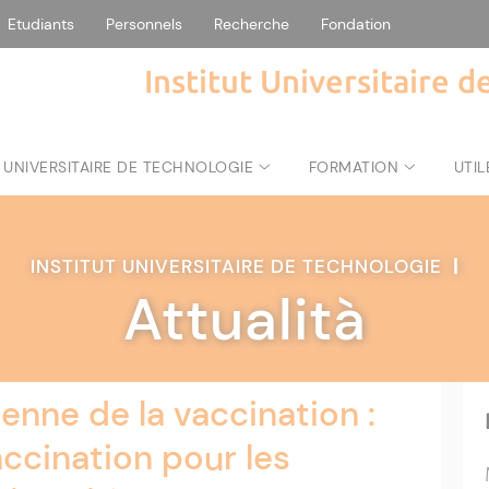
Etudiants
Personnels
Recherche
Fondation
Institut Universitaire 
 UNIVERSITAIRE DE TECHNOLOGIE
FORMATION
UTIL
INSTITUT UNIVERSITAIRE DE TECHNOLOGIE
|
Attualità
nne de la vaccination :
cination pour les