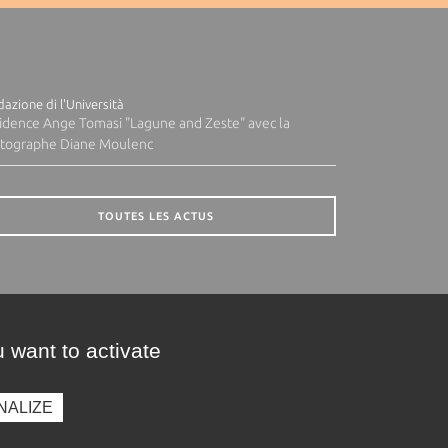
azione di l'Università
idence Ange Tomasi "Lagune and Zeste" avec la
tographe Diane Moulenc
TOUTES LES ACTUS
 want to activate
NALIZE
presse
Photothèque
Recrutement
Marchés publics