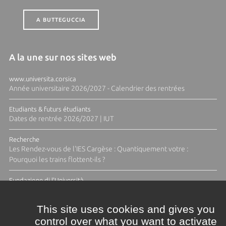
A BUTTEGUCCIA
A la une sur nos sites web
www.universita.corsica
Année universitaire 2026/2027 - Calendrier des rentrées
Etudiants & futurs étudiants
Dates de rentrée 2026/2027 | IUT
Recherche
Les Rendez-vous de l'IES Cargèse : Quantiquement votre :
Pourquoi les trains flottent-ils ?
Fundazione di l'Università
Résidence Ange Tomasi "Lagune and Zeste" avec la photographe
Diane Moulenc
This site uses cookies and gives you
control over what you want to activate