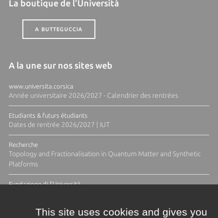
La boutique de l'Università
A BUTTEGUCCIA
A la une sur nos sites web
www.universita.corsica
Année universitaire 2026/2027 - Calendrier des rentrées
Etudiants & futurs étudiants
Dates de rentrée 2026/2027 | IUT
Recherche
Topology and Fractionalisation in Quantum Matter and Synthetic
Platforms
Fundazione di l'Università
Résidence Ange Tomasi "Lagune and Zeste" avec la photographe
Diane Moulenc
This site uses cookies and gives you