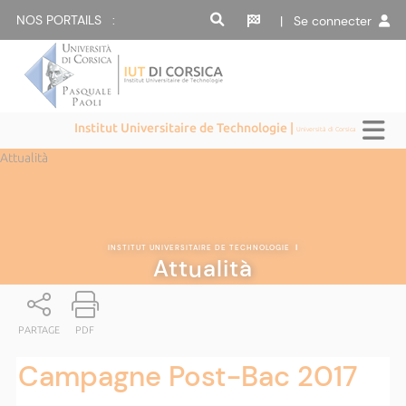
NOS PORTAILS :
| Se connecter
Institut Universitaire de Technologie |
Università di Corsica
Attualità
INSTITUT UNIVERSITAIRE DE TECHNOLOGIE
|
Attualità
PARTAGE
PDF
Campagne Post-Bac 2017