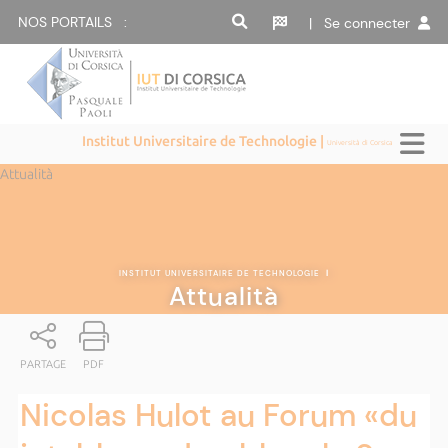
NOS PORTAILS :
| Se connecter
Institut Universitaire de Technologie |
Università di Corsica
Attualità
INSTITUT UNIVERSITAIRE DE TECHNOLOGIE
|
Attualità
PARTAGE
PDF
Nicolas Hulot au Forum «du