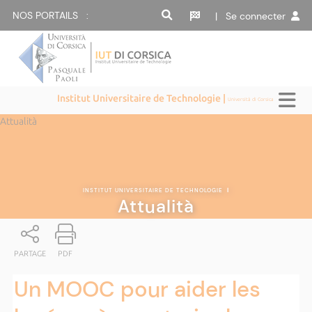
NOS PORTAILS :
| Se connecter
Institut Universitaire de Technologie |
Università di Corsica
Attualità
INSTITUT UNIVERSITAIRE DE TECHNOLOGIE
|
Attualità
PARTAGE
PDF
Un MOOC pour aider les