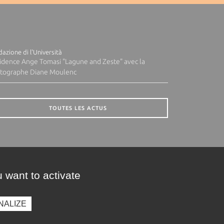
azione di l'Università
idence Ange Tomasi "Lagune and Zeste" avec la
tographe Diane Moulenc
TOUTES LES ACTUS
 want to activate
NALIZE
presse
Photothèque
Recrutement
Marchés publics