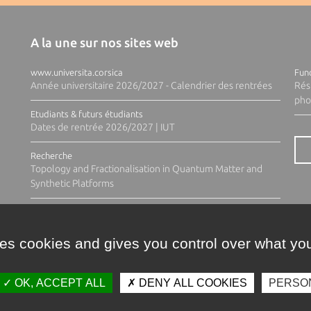
A la une sur nos sites web
www.universita.corsica
Fund
Année universitaire 2026/2027 - Calendrier des rentrées
Rés
pho
Etudiants & futurs étudiants
Dates de rentrée 2026/2027 | IUT
Recherche
Topology and Fractionalisation in Quantum Matter and
Synthetic Platforms
ses cookies and gives you control over what you
OK, ACCEPT ALL
DENY ALL COOKIES
PERSO
Contacts
Plan d'accès
Espace 